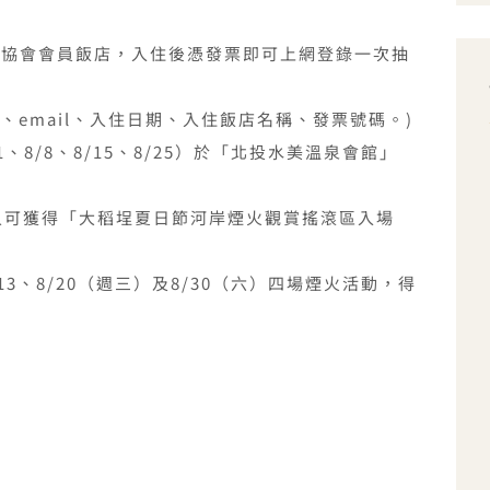
展協會會員飯店，入住後憑發票即可上網登錄一次抽
話、email、入住日期、入住飯店名稱、發票號碼。)
、8/8、8/15、8/25）於「北投水美溫泉會館」
人可獲得「大稻埕夏日節河岸煙火觀賞搖滾區入場
13、8/20（週三）及8/30（六）四場煙火活動，得