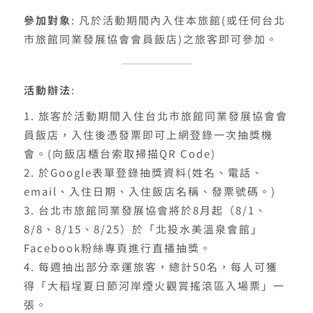
參加對象
: 凡於活動期間內入住本旅館(或任何台北
市旅館同業發展協會會員飯店)之旅客即可參加。
活動辦法
:
旅客於活動期間入住台北市旅館同業發展協會會
員飯店，入住後憑發票即可上網登錄一次抽獎機
會。(向飯店櫃台索取掃描QR Code)
於Google表單登錄抽獎資料(姓名、電話、
email、入住日期、入住飯店名稱、發票號碼。)
台北市旅館同業發展協會將於8月起（8/1、
8/8、8/15、8/25）於「北投水美溫泉會館」
Facebook粉絲專頁進行直播抽獎。
每週抽出部分幸運旅客，總計50名，每人可獲
得「大稻埕夏日節河岸煙火觀賞搖滾區入場票」一
張。