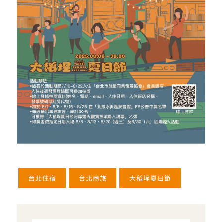
台北住宿
台北商旅
大稻埕夏日節