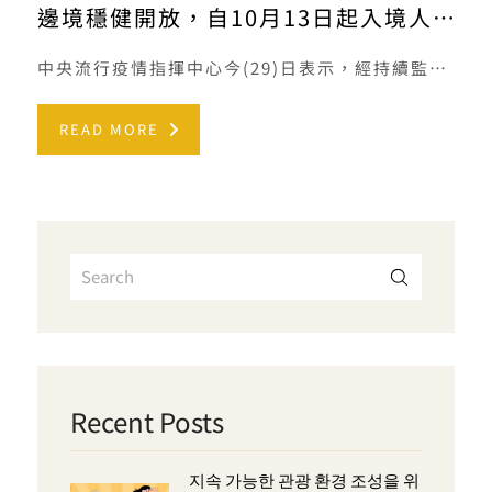
邊境穩健開放，自10月13日起入境人員免除居家檢疫，改須「7天自主防疫」
中央流行疫情指揮中心今(29)日表示，經持續監測國際及國內疫情，疫情正以穩定可控方向發展，在評估國內防疫與醫療 […]
READ MORE
Recent Posts
지속 가능한 관광 환경 조성을 위