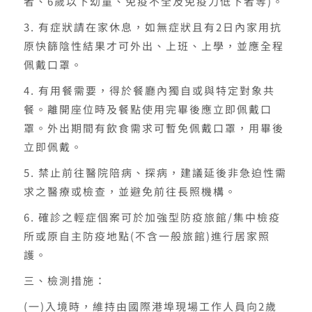
者、6歲以下幼童、免疫不全及免疫力低下者等)。
3. 有症狀請在家休息，如無症狀且有2日內家用抗
原快篩陰性結果才可外出、上班、上學，並應全程
佩戴口罩。
4. 有用餐需要，得於餐廳內獨自或與特定對象共
餐。離開座位時及餐點使用完畢後應立即佩戴口
罩。外出期間有飲食需求可暫免佩戴口罩，用畢後
立即佩戴。
5. 禁止前往醫院陪病、探病，建議延後非急迫性需
求之醫療或檢查，並避免前往長照機構。
6. 確診之輕症個案可於加強型防疫旅館/集中檢疫
所或原自主防疫地點(不含一般旅館)進行居家照
護。
三、檢測措施：
(一)入境時，維持由國際港埠現場工作人員向2歲