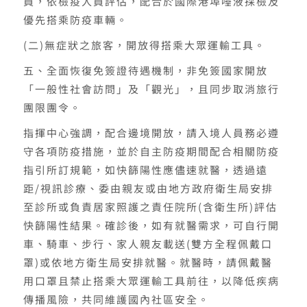
員，依檢疫人員評估，配合於國際港埠唾液採檢及
優先搭乘防疫車輛。
(二)無症狀之旅客，開放得搭乘大眾運輸工具。
五、全面恢復免簽證待遇機制，非免簽國家開放
「一般性社會訪問」及「觀光」，且同步取消旅行
團限團令。
指揮中心強調，配合邊境開放，請入境人員務必遵
守各項防疫措施，並於自主防疫期間配合相關防疫
指引所訂規範，如快篩陽性應儘速就醫，透過遠
距/視訊診療、委由親友或由地方政府衛生局安排
至診所或負責居家照護之責任院所(含衛生所)評估
快篩陽性結果。確診後，如有就醫需求，可自行開
車、騎車、步行、家人親友載送(雙方全程佩戴口
罩)或依地方衛生局安排就醫。就醫時，請佩戴醫
用口罩且禁止搭乘大眾運輸工具前往，以降低疾病
傳播風險，共同維護國內社區安全。