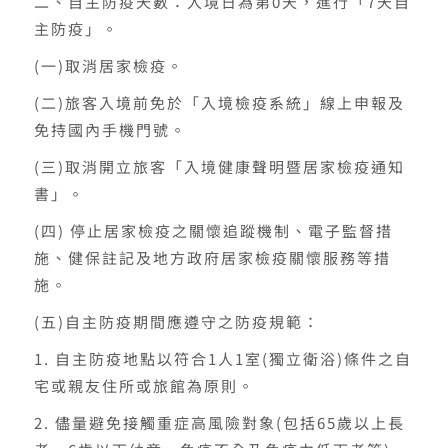
二、自主防疫天數：入境日為第0天，進行「7天自
主防疫」。
(一)取消居家檢疫。
(二)旅客入境前免於「入境檢疫系統」線上申報及
免持國內手機門號。
(三)取消開立旅客「入境健康聲明暨居家檢疫通知
書」。
(四) 停止居家檢疫之關懷追蹤機制、電子監督措
施、健保註記及地方政府居家檢疫關懷服務等措
施。
(五)自主防疫期間應遵守之防疫規範：
1. 自主防疫地點以符合1人1室(獨立衛浴)條件之自
宅或親友住所或旅館為原則。
2. 儘量避免接觸重症高風險對象(包括65歲以上長