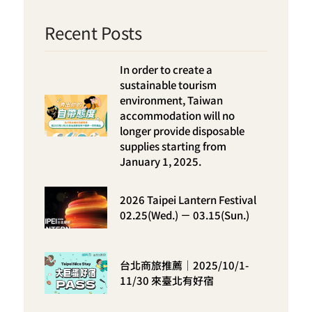
Recent Posts
In order to create a
sustainable tourism
environment, Taiwan
accommodation will no
longer provide disposable
supplies starting from
January 1, 2025.
2026 Taipei Lantern Festival
02.25(Wed.) － 03.15(Sun.)
台北商旅推薦｜2025/10/1-
11/30 來臺北有好宿