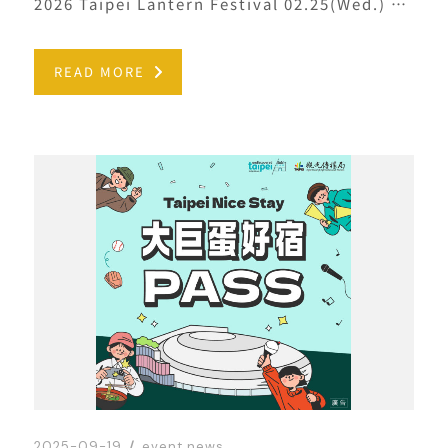
2026 Taipei Lantern Festival 02.25(Wed.) － 03.15(Sun.)
READ MORE
2025-09-19
event news