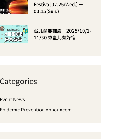
Festival 02.25(Wed.) －
03.15(Sun.)
台北商旅推薦｜2025/10/1-
11/30 來臺北有好宿
Categories
Event News
Epidemic Prevention Announcem