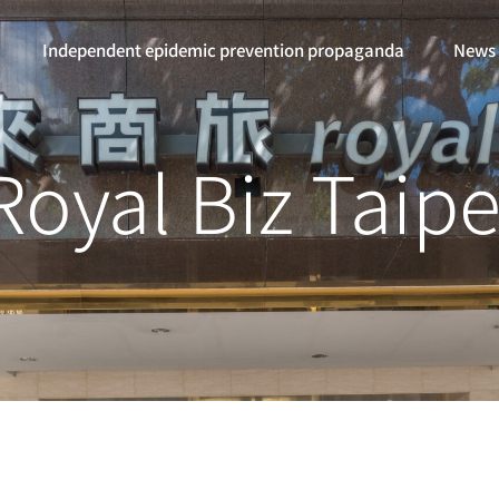
Independent epidemic prevention propaganda
News
Royal Biz Taipe