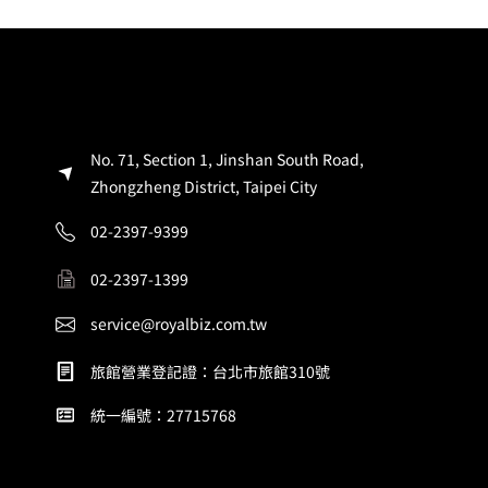
No. 71, Section 1, Jinshan South Road,
Zhongzheng District, Taipei City
02-2397-9399
02-2397-1399
service@royalbiz.com.tw
旅館營業登記證：台北市旅館310號
統一編號：27715768