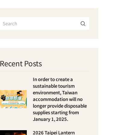
Recent Posts
In order to create a
sustainable tourism
environment, Taiwan
accommodation will no
longer provide disposable
supplies starting from
January 1, 2025.
2026 Taipei Lantern