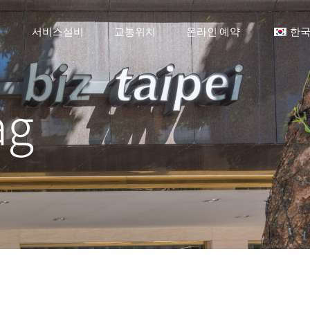
개
서비스설비
교통위치
온라인 예약
한
g