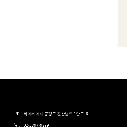
타이베이시 중정구 진산남로 1단 71호
02-2397-9399