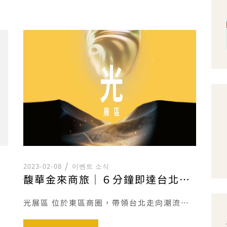
2023-02-08
이벤트 소식
馥華金來商旅｜６分鐘即達台北燈會—台北燈會住宿—光展區
光展區 位於東區商圈，帶領台北走向潮流尖端的場域。用光打開這座城市，每件作品如同希望之光坐落在商圈巷弄間，融入 […]