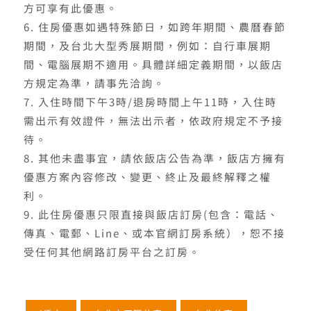
方可享有此優惠。
住房優惠如遇特殊節日，如跨年期間、農曆春節
期間，及台北大型秀展期間，例如：自行車展期
間、電腦展期不適用。具體詳細定義期間，以飯店
方規定為準，請事先洽詢。
入住時間下午3時/退房時間上午11時，入住時
需出示有效證件，無法出示者，依政府規定不予接
待。
其他未盡事宜，請依飯店公告為準，飯店方擁有
優惠方案內容修改、變更、終止及最終解釋之權
利。
此住房優惠只限直接與飯店訂房(包含：電話、
傳真、電郵、Line、或本官網訂房系統），恕不接
受任何其他網路訂房平台之訂房。