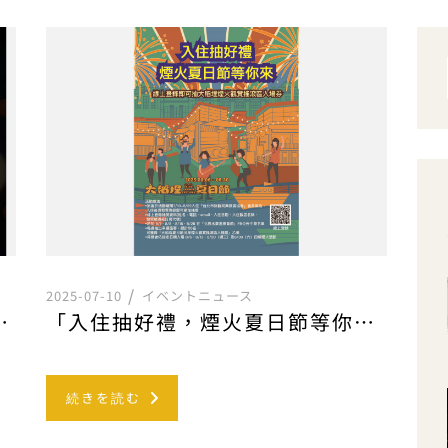
2025-07-10
イベントニュース
) － 03.15(日)
「入住抽好禮，煙火夏日節等你來」專案說明
続きを読む