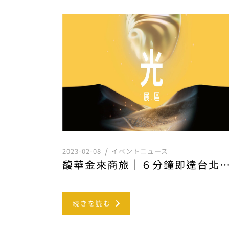
2023-02-08
イベントニュース
馥華金來商旅｜６分鐘即達台北燈會—台北燈會住宿—
続きを読む