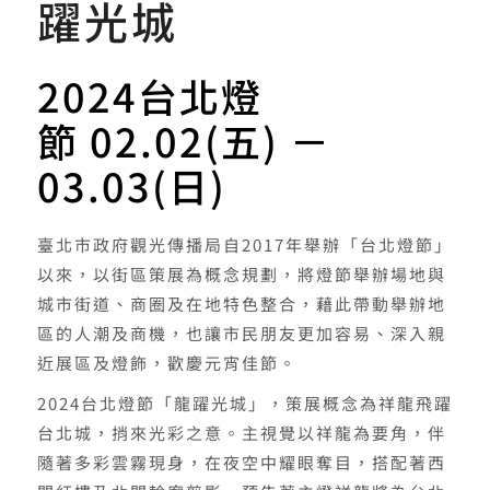
躍光城
2024台北燈
節
02.02(五) －
03.03(日)
臺北市政府觀光傳播局自2017年舉辦「台北燈節」
以來，以街區策展為概念規劃，將燈節舉辦場地與
城市街道、商圈及在地特色整合，藉此帶動舉辦地
區的人潮及商機，也讓市民朋友更加容易、深入親
近展區及燈飾，歡慶元宵佳節。
2024台北燈節「龍躍光城」，策展概念為祥龍飛躍
台北城，捎來光彩之意。主視覺以祥龍為要角，伴
隨著多彩雲霧現身，在夜空中耀眼奪目，搭配著西