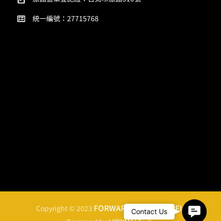
統一編號：27715768
FORWARD HOTEL TAIPEI
Copyright © 2023
.
Conta
Contact Us