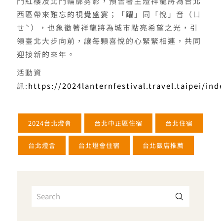
門紅樓及北門輪廓剪影，預告著主燈祥龍將為台北
西區帶來難忘的視覺盛宴；「躍」同「悅」音（ㄩ
ㄝˋ），也象徵著祥龍將為城市點亮希望之光，引
領臺北大步向前，讓每顆喜悅的心緊緊相連，共同
迎接新的來年。
活動資
訊:
https://2024lanternfestival.travel.taipei/i
2024台北燈會
台北中正區住宿
台北住宿
台北燈會
台北燈會住宿
台北飯店推薦