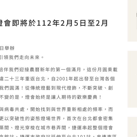
燈會即將於112年2月5日至2月
9日舉辦
引領我們走向未來。
陪伴我們迎接農曆新年的第一個滿月，這份月圓乘載
違二十三年重返台北，自2001年起出發至台灣各個
我們圓滿！從傳統燈藝到現代燈飾，不斷突破、創
不變的是，燈會始終是讓人期待的歡樂慶典！
與病毒共處，開始找到與世界重新相處的頻率，而
更以突破性的姿態燈場世界，首次在台北都會密集
築間、燈光穿梭在城市巷弄間，捷運串起整個燈會
念館站、捷運市政府站延伸至台北101站，串連東區