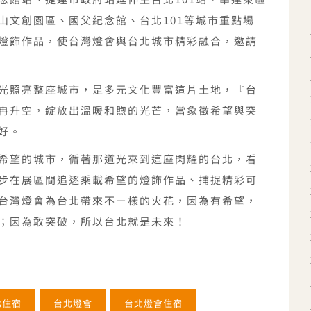
山文創園區、國父紀念館、台北101等城市重點場
燈飾作品，使台灣燈會與台北城市精彩融合，邀請
光照亮整座城市，是多元文化豐富這片土地，『台
冉升空，綻放出溫暖和煦的光芒，當象徵希望與突
好。
希望的城市，循著那道光來到這座閃耀的台北，看
步在展區間追逐乘載希望的燈飾作品、捕捉精彩可
台灣燈會為台北帶來不ㄧ樣的火花，因為有希望，
；因為敢突破，所以台北就是未來！
北住宿
台北燈會
台北燈會住宿