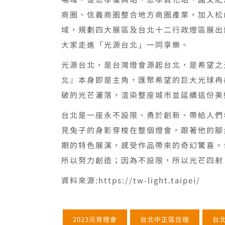
商圈、信義商圈整合地方商圈產業，加入松
域，規劃四大展區及台北十二行政燈區展出
大家走進「光源台北」一同享樂。
光源台北，是台灣燈會源起台北，是希望之
北』本身即是主角，匯聚希望的巨大光球冉
破的光芒灑落，渲染整座城市並延續這份美
台北是一座永不設限、勇於創新、帶給人們
見兔子的身影穿梭在整個燈會，跟著他的腳
期的特色展演，感受作品帶來的奇幻驚喜。
所以努力創造；因為不設限，所以光芒四射
資料來源:https://tw-light.taipei/
2023元宵燈會
台北中正區住宿
台