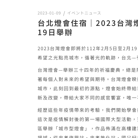
2023-01-09
イベントニュース
台北燈會住宿｜2023台灣
19日舉辦
2023台灣燈會即將於112年2月5日至2月1
希望之光點亮城市，循著光的軌跡，台北—
台灣燈會—舉辦三十四年的祈福慶典，總是
著每個人對未來的希望與期待。台灣燈會睽
城市，此刻回到最初的源點，燈會始終帶給
新及改變，帶給大家不同的感官饗宴，唯一
經歷這些年疫情帶來的考驗，我們開始學會
這次是疫情解封後的第一場國際大型活動，
區舉辦「城市型燈會」，作品佈滿在高樓建
場域，從忠孝復興站、忠孝敦化站、國父紀