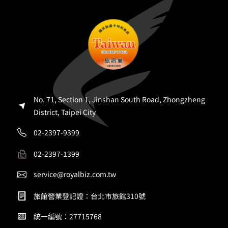
No. 71, Section 1, Jinshan South Road, Zhongzheng
District, Taipei City
02-2397-9399
02-2397-1399
service@royalbiz.com.tw
旅館營業登記證：台北市旅館310號
統一編號：27715768