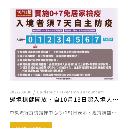
2022-09-30
Epidemic Prevention Announcem
邊境穩健開放，自10月13日起入境人員免除居家檢疫，改須「7天自主防疫」
中央流行疫情指揮中心今(29)日表示，經持續監測國際及國內疫情，疫情正以穩定可控方向發展，在評估國內防疫與醫療 […]